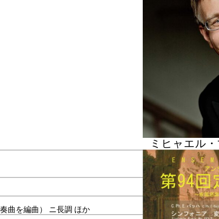
エル・マルティン・コフラー
ミヒャエル・
曲を編曲） ニ長調 ほか