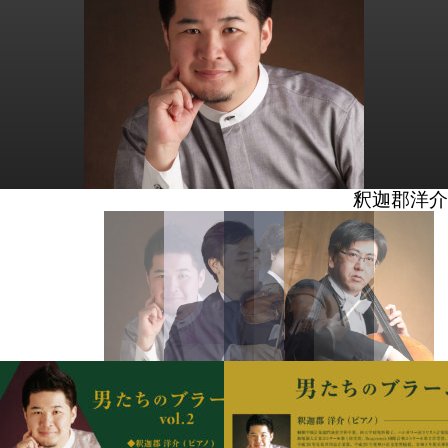
釈迦郡洋介