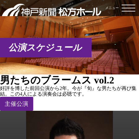
メニュー
公演スケジュール
男たちのブラームス vol.2
好評を博した前回公演から2年。今が『旬』な男たちが再び集
結。この4人による演奏会は必聴です。
主催公演