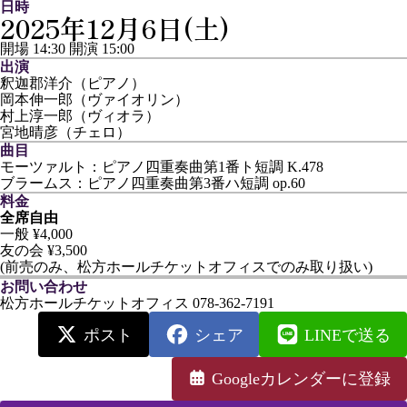
日時
2025年12月6日(土)
開場 14:30
開演 15:00
出演
釈迦郡洋介（ピアノ）
岡本伸一郎（ヴァイオリン）
村上淳一郎（ヴィオラ）
宮地晴彦（チェロ）
曲目
モーツァルト：ピアノ四重奏曲第1番ト短調 K.478
ブラームス：ピアノ四重奏曲第3番ハ短調 op.60
料金
全席自由
一般 ¥4,000
友の会 ¥3,500
(前売のみ、松方ホールチケットオフィスでのみ取り扱い)
お問い合わせ
松方ホールチケットオフィス 078-362-7191
ポスト
シェア
LINEで送る
Googleカレンダーに登録