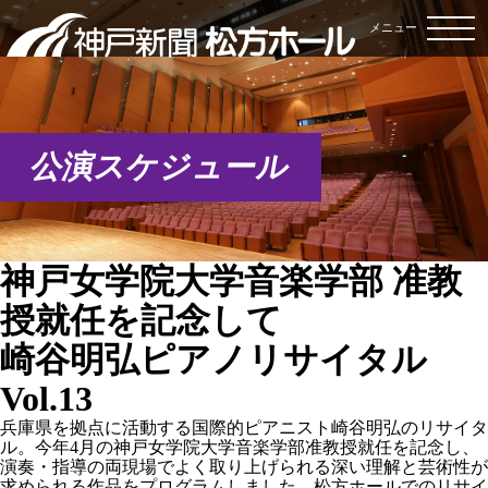
メニュー
公演スケジュール
神戸女学院大学音楽学部 准教
授就任を記念して
崎谷明弘ピアノリサイタル
Vol.13
兵庫県を拠点に活動する国際的ピアニスト崎谷明弘のリサイタ
ル。今年4月の神戸女学院大学音楽学部准教授就任を記念し、
演奏・指導の両現場でよく取り上げられる深い理解と芸術性が
求められる作品をプログラムしました。松方ホールでのリサイ