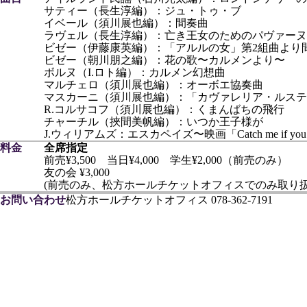
サティー（長生淳編）：ジュ・トゥ・ブ
イベール（須川展也編）：間奏曲
ラヴェル（長生淳編）：亡き王女のためのパヴァーヌ
ビゼー（伊藤康英編）：「アルルの女」第2組曲より
ビゼー（朝川朋之編）：花の歌〜カルメンより〜
ボルヌ（I.ロト編）：カルメン幻想曲
マルチェロ（須川展也編）：オーボエ協奏曲
マスカーニ（須川展也編）：「カヴァレリア・ルステ
R.コルサコフ（須川展也編）：くまんばちの飛行
チャーチル（挾間美帆編）：いつか王子様が
J.ウィリアムズ：エスカペイズ〜映画「Catch me if you
料金
全席指定
前売¥3,500 当日¥4,000 学生¥2,000（前売のみ）
友の会 ¥3,000
(前売のみ、松方ホールチケットオフィスでのみ取り扱
お問い合わせ
松方ホールチケットオフィス 078-362-7191