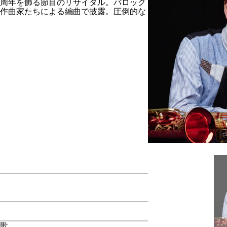
0周年を飾る節目のリサイタル。バロック
作曲家たちによる編曲で披露。圧倒的な
小柳美奈子©️蓮見徹
歌