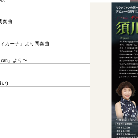
間奏曲
ィカーナ」より間奏曲
 can」より〜
い)