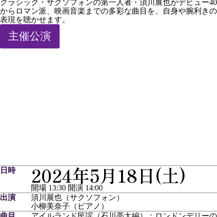
クラシック・サクソフォンの第一人者・須川展也がデビュー4
からロマン派、映画音楽までの多彩な曲目を、自身や腕利きの
表現を聴かせます。
主催公演
須川展也©️蓮見徹
2024年5月18日(土)
日時
開場 13:30
開演 14:00
出演
須川展也（サクソフォン）
小柳美奈子（ピアノ）
曲目
アイルランド民謡（石川亮太編）：ロンドンデリーの