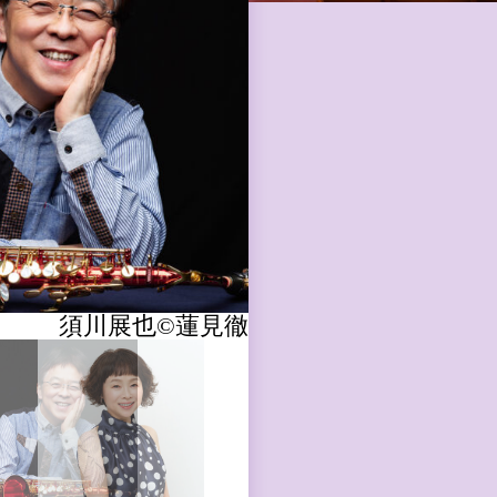
須川展也©️蓮見徹
小