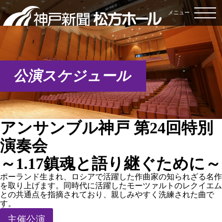
メニュー
公演スケジュール
アンサンブル神戸 第24回特別
演奏会
～1.17鎮魂と語り継ぐために～
ポーランド生まれ、ロシアで活躍した作曲家の知られざる名作
を取り上げます。同時代に活躍したモーツァルトのレクイエム
との共通点を指摘されており、親しみやすく洗練された曲で
す。
主催公演