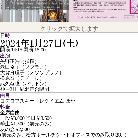
クリックで拡大します
日時
2024年1月27日(土)
開場 14:15
開演 15:00
出演
矢野正浩（指揮）
老田裕子（ソプラノ）
大賀真理子（メゾソプラノ）
松原友（テノール）
武久竜也（バリトン）
神戸21世紀混声合唱団
曲目
コズロフスキー：レクイエム ほか
料金
全席自由
一般 ¥3,000 当日￥3,500
学生 ¥1,500（前売のみ）
友の会 ¥2,500
(前売のみ、松方ホールチケットオフィスでのみ取り扱い)