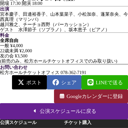
開場 17:30
開演 18:00
出演
宮本慶子、田邊裕香子、山本葉菜子、小松加奈、蓬莱奈央、今
西真理（マリンバ）
越川雅之、チーチョ西野（パーカッション）
ゲスト 水澤節子（ソプラノ）、坂本恵子（ピアノ）
料金
全席自由
一般 ¥4,000
22歳未満 ¥2,000
友の会 ¥3,500
(前売のみ、松方ホールチケットオフィスでのみ取り扱い)
お問い合わせ
松方ホールチケットオフィス 078-362-7191
ポスト
シェア
LINEで送る
Googleカレンダーに登録
公演スケジュールに戻る
公演スケジュール
チケット購入